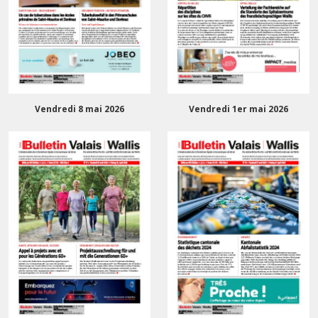
Vendredi 8 mai 2026
Vendredi 1er mai 2026