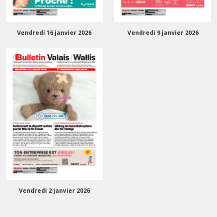
Vendredi 16 janvier 2026
Vendredi 9 janvier 2026
Vendredi 2 janvier 2026