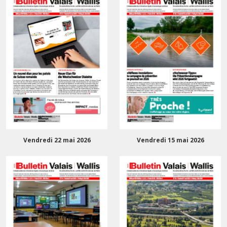
Vendredi 22 mai 2026
Vendredi 15 mai 2026