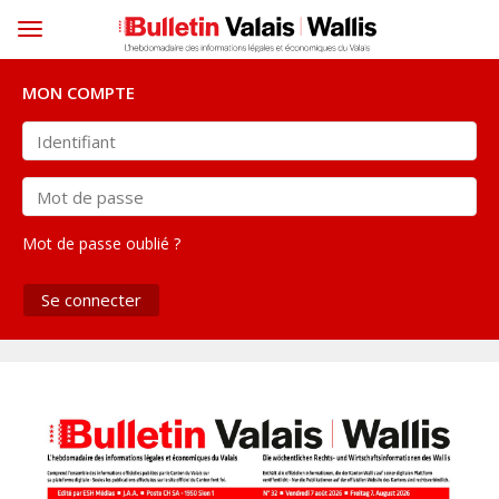
Toggle
navigation
MON COMPTE
Mot de passe oublié ?
Se connecter